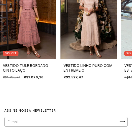
30
40
%
OFF
VESTIDO LINHO PURO COM
VES
VESTIDO TULE BORDADO
ENTREMEIO
EST
CINTO LAÇO
R$2.527,47
R$1.
R$1.793,77
R$1.076,26
ASSINE NOSSA NEWSLETTER