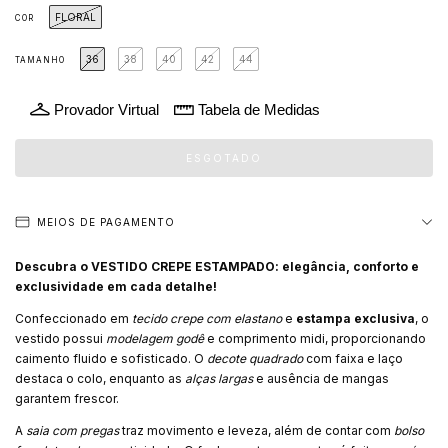
FLORAL
COR
36
38
40
42
44
TAMANHO
Provador Virtual
Tabela de Medidas
MEIOS DE PAGAMENTO
Descubra o VESTIDO CREPE ESTAMPADO: elegância, conforto e
exclusividade em cada detalhe!
Confeccionado em
tecido crepe com elastano
e
estampa exclusiva
, o
vestido possui
modelagem godê
e comprimento midi, proporcionando
caimento fluido e sofisticado. O
decote quadrado
com faixa e laço
destaca o colo, enquanto as
alças largas
e ausência de mangas
garantem frescor.
A
saia com pregas
traz movimento e leveza, além de contar com
bolso