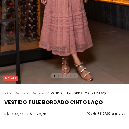
40
%
OFF
Início
.
Vestuário
.
Vestidos
.
VESTIDO TULE BORDADO CINTO LAÇO
VESTIDO TULE BORDADO CINTO LAÇO
R$1.793,77
R$1.076,26
10
x de
R$107,63
sem juros