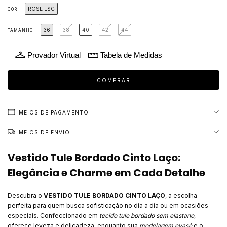
ROSE ESC
COR
36
38
40
42
44
TAMANHO
Provador Virtual
Tabela de Medidas
MEIOS DE PAGAMENTO
MEIOS DE ENVIO
Vestido Tule Bordado Cinto Laço:
Elegância e Charme em Cada Detalhe
Descubra o
VESTIDO TULE BORDADO CINTO LAÇO
, a escolha
perfeita para quem busca sofisticação no dia a dia ou em ocasiões
especiais. Confeccionado em
tecido tule bordado sem elastano
,
oferece leveza e delicadeza, enquanto sua
modelagem evasê
e o