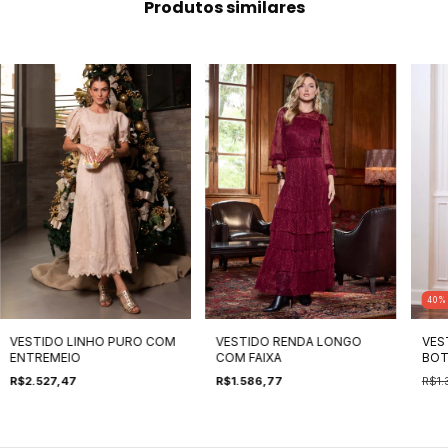
Produtos similares
40
VESTIDO LINHO PURO COM
VESTIDO RENDA LONGO
VES
ENTREMEIO
COM FAIXA
BOT
R$2.527,47
R$1.586,77
R$1.