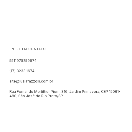
ENTRE EM CONTATO
5511975259674
(17) 3233.1674
site@luziafazzolli.com.br
Rua Fernando Mertittier Pierri, 316, Jardim Primavera, CEP 15061-
480, São José do Rio Preto/SP