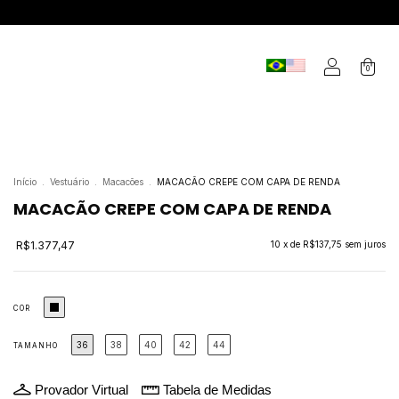
0
Início
.
Vestuário
.
Macacões
.
MACACÃO CREPE COM CAPA DE RENDA
MACACÃO CREPE COM CAPA DE RENDA
R$1.377,47
10
x de
R$137,75
sem juros
COR
36
38
40
42
44
TAMANHO
Provador Virtual
Tabela de Medidas