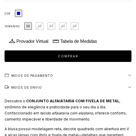
COR
36
38
40
42
44
TAMANHO
Provador Virtual
Tabela de Medidas
MEIOS DE PAGAMENTO
MEIOS DE ENVIO
Descubra o
CONJUNTO ALFAIATARIA COM FIVELA DE METAL
,
sinônimo de elegância e praticidade para o seu dia a dia.
Confeccionado em
tecido alfaiataria com elastano
, oferece conforto,
caimento impecável e liberdade de movimento.
A blusa possui modelagem reta, decote quadrado com abertura em V
e alças largas com ilhós e fivela de metal—detalhes que garantem