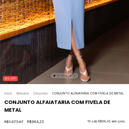
30
%
OFF
Início
.
Vestuário
.
Conjuntos
.
CONJUNTO ALFAIATARIA COM FIVELA DE METAL
CONJUNTO ALFAIATARIA COM FIVELA DE
METAL
R$1.377,47
R$964,23
10
x de
R$96,42
sem juros